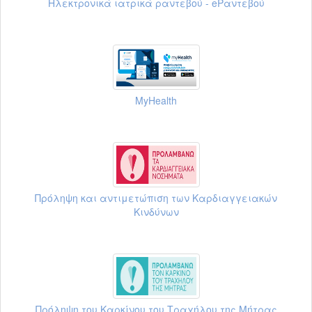
Ηλεκτρονικά ιατρικά ραντεβού - eΡαντεβού
MyHealth
Πρόληψη και αντιμετώπιση των Καρδιαγγειακών
Κινδύνων
Πρόληψη του Καρκίνου του Τραχήλου της Μήτρας