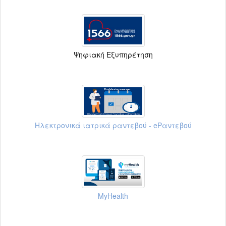
Ψηφιακή Εξυπηρέτηση
Ηλεκτρονικά ιατρικά ραντεβού - eΡαντεβού
MyHealth