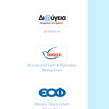
Διαύγεια
Κέντρο Ελέγχου & Πρόληψης
Νοσημάτων
Εθνικός Οργανισμός
Φαρμάκων