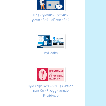
Ηλεκτρονικά ιατρικά
ραντεβού - eΡαντεβού
MyHealth
Πρόληψη και αντιμετώπιση
των Καρδιαγγειακών
Κινδύνων