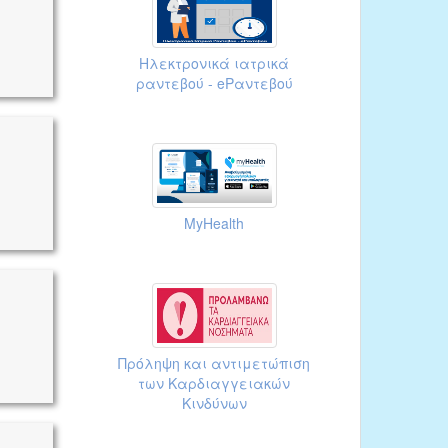
Ηλεκτρονικά ιατρικά
ραντεβού - eΡαντεβού
MyHealth
Πρόληψη και αντιμετώπιση
των Καρδιαγγειακών
Κινδύνων